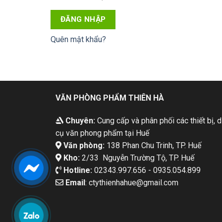
ĐĂNG NHẬP
Quên mật khẩu?
VĂN PHÒNG PHẨM THIÊN HÀ
Chuyên:
Cung cấp và phân phối các thiết bị, 
cụ văn phong phẩm tại Huế
Văn phòng:
138 Phan Chu Trinh, TP. Huế
Kho:
2/33 Nguyễn Trường Tộ, TP. Huế
Hotline:
02343.997.656 - 0935.054.899
Email
: ctythienhahue@gmail.com