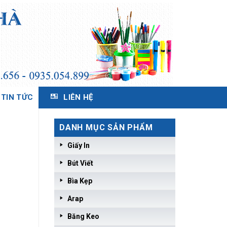
TIN TỨC
LIÊN HỆ
DANH MỤC SẢN PHẨM
Giấy In
Bút Viết
Bìa Kẹp
Arap
Băng Keo