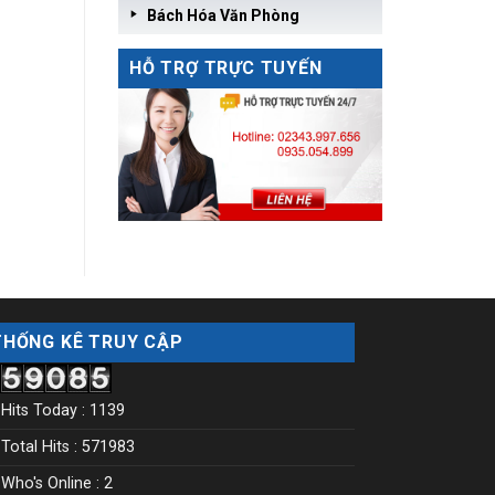
Bách Hóa Văn Phòng
HỖ TRỢ TRỰC TUYẾN
THỐNG KÊ TRUY CẬP
Hits Today : 1139
Total Hits : 571983
Who's Online : 2