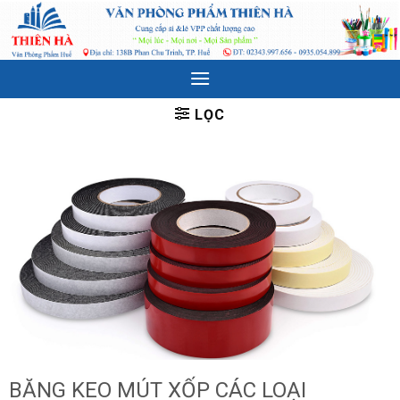
Skip
to
content
LỌC
BĂNG KEO MÚT XỐP CÁC LOẠI