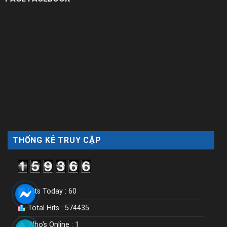
THỐNG KÊ TRUY CẬP
Hits Today : 60
Total Hits : 574435
Who's Online : 1